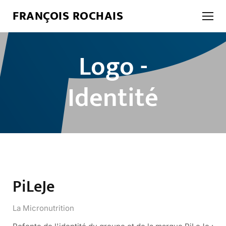
FRANÇOIS ROCHAIS
Logo -
Identité
PiLeJe
La Micronutrition