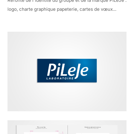
Refonte de l'identité du groupe et de la marque PiLeJe :
logo, charte graphique papeterie, cartes de vœux...